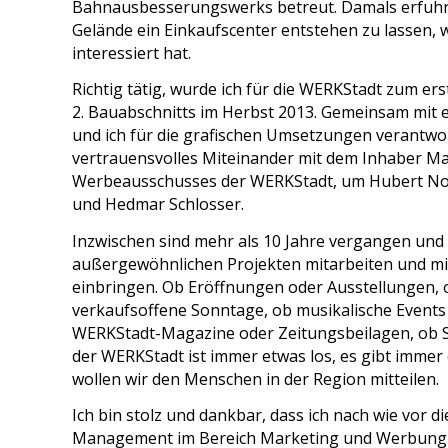
Bahnausbesserungswerks betreut. Damals erfuhr
Gelände ein Einkaufscenter entstehen zu lassen, w
interessiert hat.
Richtig tätig, wurde ich für die WERKStadt zum er
2. Bauabschnitts im Herbst 2013. Gemeinsam mit
und ich für die grafischen Umsetzungen verantwort
vertrauensvolles Miteinander mit dem Inhaber Ma
Werbeausschusses der WERKStadt, um Hubert Noll
und Hedmar Schlosser.
Inzwischen sind mehr als 10 Jahre vergangen und ic
außergewöhnlichen Projekten mitarbeiten und mic
einbringen. Ob Eröffnungen oder Ausstellungen
verkaufsoffene Sonntage, ob musikalische Events 
WERKStadt-Magazine oder Zeitungsbeilagen, ob S
der WERKStadt ist immer etwas los, es gibt imme
wollen wir den Menschen in der Region mitteilen.
Ich bin stolz und dankbar, dass ich nach wie vor
Management im Bereich Marketing und Werbung u