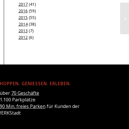
2017
(41)
2016
(59)
2015
(55)
2014
(38)
2013
(7)
2012
(6)
HOPPEN. GENIESSEN. ERLEBEN.
 über
70 Geschäfte
 1.100 Parkplätze
90 Min. freies Parken
für Kunden der
ERKStadt