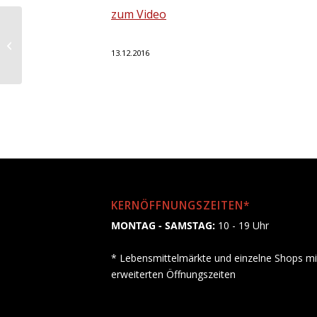
zum Video
Kreismusikschule
Limburg wieder zu
13.12.2016
Gast in der WERKStadt
KERNÖFFNUNGSZEITEN*
MONTAG - SAMSTAG:
10 - 19 Uhr
* Lebensmittelmärkte und einzelne Shops mi
erweiterten Öffnungszeiten