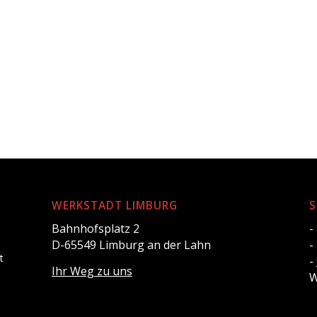
WERKSTADT LIMBURG
S
Bahnhofsplatz 2
-
D-65549 Limburg an der Lahn
-
t
-
Ihr Weg zu uns
W