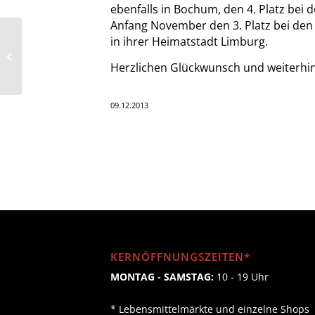
ebenfalls in Bochum, den 4. Platz bei
Anfang November den 3. Platz bei de
in ihrer Heimatstadt Limburg.
“Tiger B. Smith”
Christmas Show
Herzlichen Glückwunsch und weiterhin v
09.12.2013
KERNÖFFNUNGSZEITEN*
MONTAG - SAMSTAG:
10 - 19 Uhr
* Lebensmittelmärkte und einzelne Shops