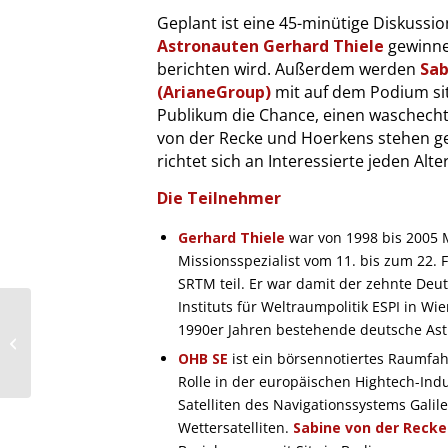
Geplant ist eine 45-minütige Diskussi
Astronauten Gerhard Thiele
gewinnen
berichten wird. Außerdem werden
Sab
(ArianeGroup)
mit auf dem Podium sit
Publikum die Chance, einen waschecht
von der Recke und Hoerkens stehen ge
richtet sich an Interessierte jeden Alte
Die Teilnehmer
Gerhard Thiele
war von 1998 bis 2005 
Missionsspezialist vom 11. bis zum 22.
SRTM teil. Er war damit der zehnte Deut
Instituts für Weltraumpolitik ESPI in Wi
Die Ausstellung
1990er Jahren bestehende deutsche Ast
wellcome – für das
OHB SE
ist ein börsennotiertes Raumfa
Abenteuer Familie
Rolle in der europäischen Hightech-Ind
Satelliten des Navigationssystems Galil
Wettersatelliten.
Sabine von der Recke