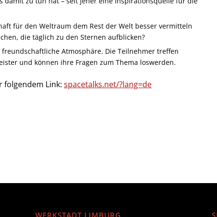
damit zu tun hat – seit jeher eine Inspirationsquelle für die
haft für den Weltraum dem Rest der Welt besser vermitteln
chen, die täglich zu den Sternen aufblicken?
 freundschaftliche Atmosphäre. Die Teilnehmer treffen
eister und können ihre Fragen zum Thema loswerden.
r folgendem Link:
spacetalks.net/?lang=de
WERKSTADT LIMBURG
S