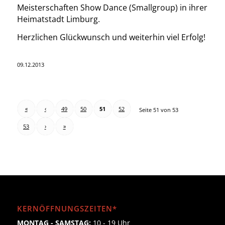
Meisterschaften Show Dance (Smallgroup) in ihrer
Heimatstadt Limburg.
Herzlichen Glückwunsch und weiterhin viel Erfolg!
09.12.2013
«
‹
49
50
51
52
Seite 51 von 53
53
›
»
KERNÖFFNUNGSZEITEN*
MONTAG - SAMSTAG:
10 - 19 Uhr